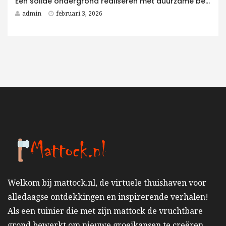
Een solide ondergrond realiseren met duurzame betonplaten voor elk betonwerken project
admin
februari 3, 2026
Welkom bij mattock.nl, de virtuele thuishaven voor
alledaagse ontdekkingen en inspirerende verhalen!
Als een tuinier die met zijn mattock de vruchtbare
grond bewerkt om nieuwe groeikansen te creëren,