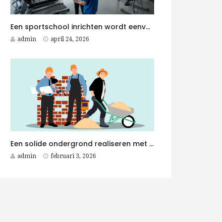
Een sportschool inrichten wordt eenvoudiger met een Fitness Aannemer aan je zijde
admin
april 24, 2026
Een solide ondergrond realiseren met duurzame betonplaten voor elk betonwerken project
admin
februari 3, 2026