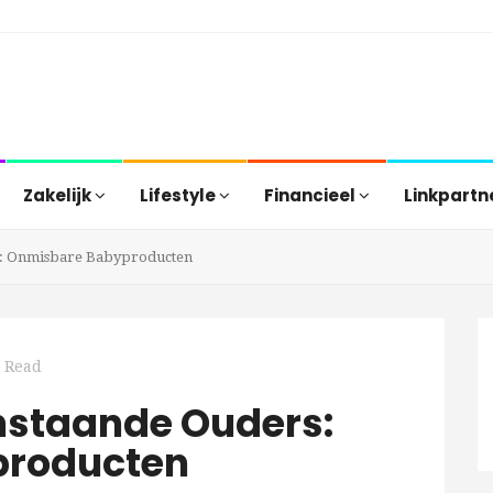
Zakelijk
Lifestyle
Financieel
Linkpartn
s: Onmisbare Babyproducten
 Read
nstaande Ouders:
producten