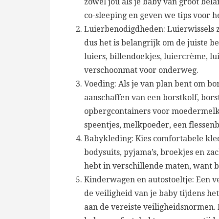
zowel jou als je baby van groot bel
co-sleeping en geven we tips voor h
Luierbenodigdheden: Luierwissels zu
dus het is belangrijk om de juiste 
luiers, billendoekjes, luiercrème, 
verschoonmat voor onderweg.
Voeding: Als je van plan bent om b
aanschaffen van een borstkolf, bor
opbergcontainers voor moedermelk. A
speentjes, melkpoeder, een flessen
Babykleding: Kies comfortabele kled
bodysuits, pyjama’s, broekjes en zac
hebt in verschillende maten, want b
Kinderwagen en autostoeltje: Een ve
de veiligheid van je baby tijdens he
aan de vereiste veiligheidsnormen.