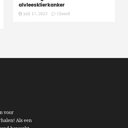
alvleesklierkanker
juli 17, 2023
Closed
en voor
halen! Als een