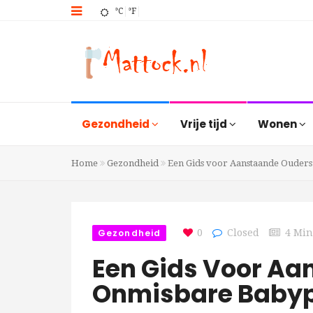
°C
°F
Gezondheid
Vrije tijd
Wonen
Home
Gezondheid
Een Gids voor Aanstaande Ouder
Gezondheid
0
Closed
4 Min
Een Gids Voor Aa
Onmisbare Baby