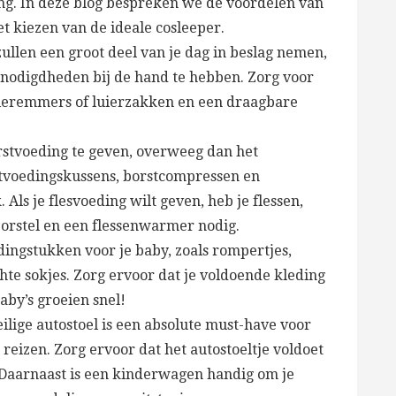
ang. In deze blog bespreken we de voordelen van
et kiezen van de ideale cosleeper.
llen een groot deel van je dag in beslag nemen,
benodigdheden bij de hand te hebben. Zorg voor
luieremmers of luierzakken en een draagbare
orstvoeding te geven, overweeg dan het
stvoedingskussens, borstcompressen en
ls je flesvoeding wilt geven, heb je flessen,
borstel en een flessenwarmer nodig.
ingstukken voor je baby, zoals rompertjes,
hte sokjes. Zorg ervoor dat je voldoende kleding
aby’s groeien snel!
ilige autostoel is een absolute must-have voor
t reizen. Zorg ervoor dat het autostoeltje voldoet
 Daarnaast is een kinderwagen handig om je