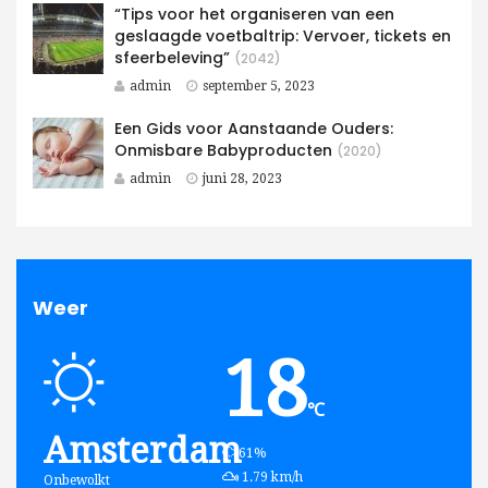
“Tips voor het organiseren van een
geslaagde voetbaltrip: Vervoer, tickets en
sfeerbeleving”
(2042)
admin
september 5, 2023
Een Gids voor Aanstaande Ouders:
Onmisbare Babyproducten
(2020)
admin
juni 28, 2023
Weer
18
℃
Amsterdam
humidity:
61%
wind:
1.79 km/h
Onbewolkt