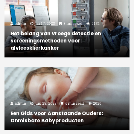
admin
juli 17, 2023
3 min read
2131
Het belang van vroege detectie en
screeningsmethoden voor
alvleesklierkanker
admin
juni 28, 2023
4 min read
2020
Een Gids voor Aanstaande Ouders:
Onmisbare Babyproducten