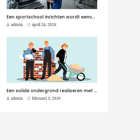
Een sportschool inrichten wordt eenvoudiger met een Fitness Aannemer aan je zijde
admin
april 24, 2026
Een solide ondergrond realiseren met duurzame betonplaten voor elk betonwerken project
admin
februari 3, 2026