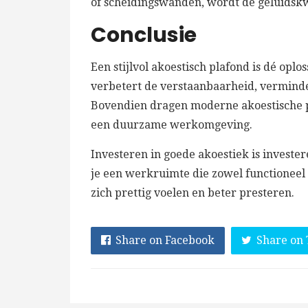
of scheidingswanden, wordt de geluidskw
Conclusie
Een stijlvol akoestisch plafond is dé opl
verbetert de verstaanbaarheid, verminder
Bovendien dragen moderne akoestische pl
een duurzame werkomgeving.
Investeren in goede akoestiek is investe
je een werkruimte die zowel functionee
zich prettig voelen en beter presteren.
Share on Facebook
Share on 