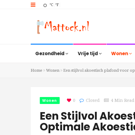
°C
°F
Gezondheid
Vrije tijd
Wonen
Home
Wonen
Een stijlvol akoestisch plafond voor o
Wonen
0
Closed
4 Min Read
Een Stijlvol Akoe
Optimale Akoesti