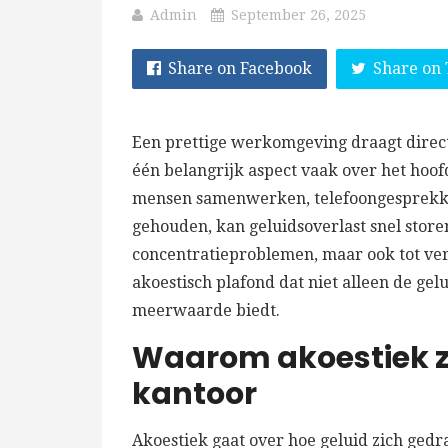
Admin
September 26, 2025
Share on Facebook
Share on 
Een prettige werkomgeving draagt direct 
één belangrijk aspect vaak over het hoof
mensen samenwerken, telefoongesprekk
gehouden, kan geluidsoverlast snel storend
concentratieproblemen, maar ook tot verm
akoestisch plafond dat niet alleen de gel
meerwaarde biedt.
Waarom akoestiek zo
kantoor
Akoestiek gaat over hoe geluid zich gedr