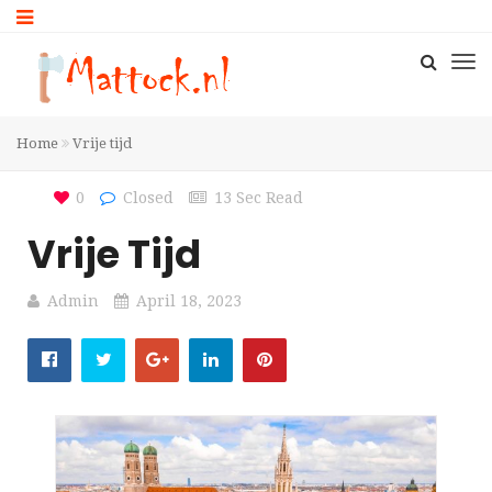
Home
Vrije tijd
0
Closed
13 Sec Read
Vrije Tijd
Admin
April 18, 2023