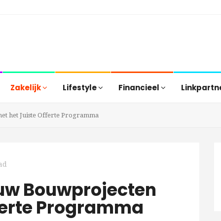
Zakelijk
Lifestyle
Financieel
Linkpartn
t het Juiste Offerte Programma
ad
uw Bouwprojecten
fferte Programma