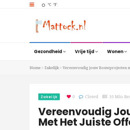
°C
°F
Gezondheid
Vrije tijd
Wonen
Home
Zakelijk
Vereenvoudig jouw Bouwprojecten me
Zakelijk
0
Closed
10 Min Re
Vereenvoudig Jo
Met Het Juiste O