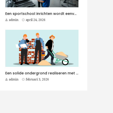
Een sportschool inrichten wordt eenvoudiger met een Fitness Aannemer aan je zijde
admin
april 24, 2026
Een solide ondergrond realiseren met duurzame betonplaten voor elk betonwerken project
admin
februari 3, 2026