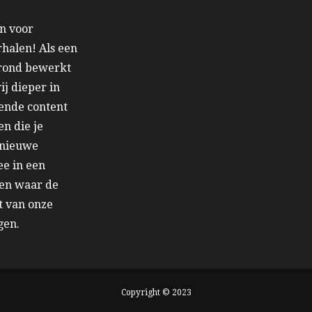
en voor
halen! Als een
grond bewerkt
j dieper in
iende content
en die je
n nieuwe
ee in een
 en waar de
t van onze
gen.
Copyright © 2023