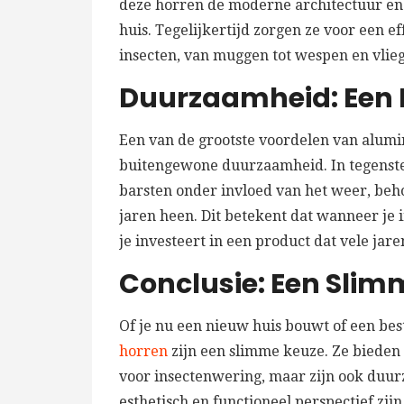
deze horren de moderne architectuur en vo
huis. Tegelijkertijd zorgen ze voor een e
insecten, van muggen tot wespen en vlie
Duurzaamheid: Een 
Een van de grootste voordelen van alumin
buitengewone duurzaamheid. In tegenstell
barsten onder invloed van het weer, beh
jaren heen. Dit betekent dat wanneer je 
je investeert in een product dat vele jar
Conclusie: Een Slim
Of je nu een nieuw huis bouwt of een bes
horren
zijn een slimme keuze. Ze bieden n
voor insectenwering, maar zijn ook duur
esthetisch en functioneel perspectief zi