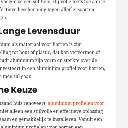
egen ze een subtiele, stijlvolle toets toe aan je
ffectieve bescherming tegen allerlei soorten
gen.
Lange Levensduur
ium als materiaal voor horren is zijn
ing tot hout of plastic, dat kan vervormen of
oudt aluminium zijn vorm en sterkte over de
investeert in een aluminium profiel voor horren,
en mee zal gaan.
me Keuze
taand huis renoveert,
aluminium profielen voor
iet alleen een stijlvolle en effectieve oplossing
zaam en gemakkelijk te installeren. Vanuit een
jn aluminium profielen voor horren een