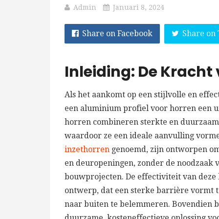
Admin
Januari 8, 2024
Share on Facebook
Share on 
Inleiding: De Krach
Als het aankomt op een stijlvolle en effe
een aluminium profiel voor horren een u
horren combineren sterkte en duurzaamhe
waardoor ze een ideale aanvulling vorme
inzethorren
genoemd, zijn ontworpen om 
en deuropeningen, zonder de noodzaak v
bouwprojecten. De effectiviteit van deze
ontwerp, dat een sterke barrière vormt t
naar buiten te belemmeren. Bovendien b
duurzame, kosteneffectieve oplossing vo