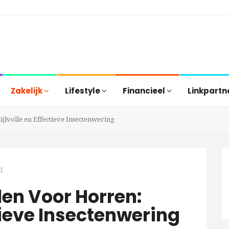
Zakelijk
Lifestyle
Financieel
Linkpartn
jlvolle en Effectieve Insectenwering
d
en Voor Horren:
ctieve Insectenwering