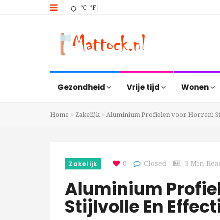
°C
°F
Gezondheid
Vrije tijd
Wonen
Home
Zakelijk
Aluminium Profielen voor Horren: Sti
Zakelijk
0
Closed
3 Min Rea
Aluminium Profiel
Stijlvolle En Effe