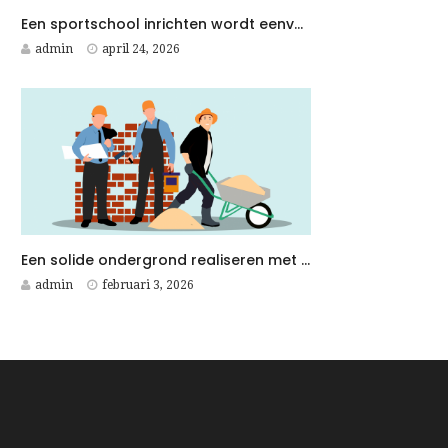
Een sportschool inrichten wordt eenvoudiger met een Fitness Aannemer aan je zijde
admin
april 24, 2026
Een solide ondergrond realiseren met duurzame betonplaten voor elk betonwerken project
admin
februari 3, 2026