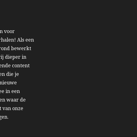
en voor
halen! Als een
grond bewerkt
j dieper in
iende content
en die je
n nieuwe
ee in een
 en waar de
t van onze
gen.