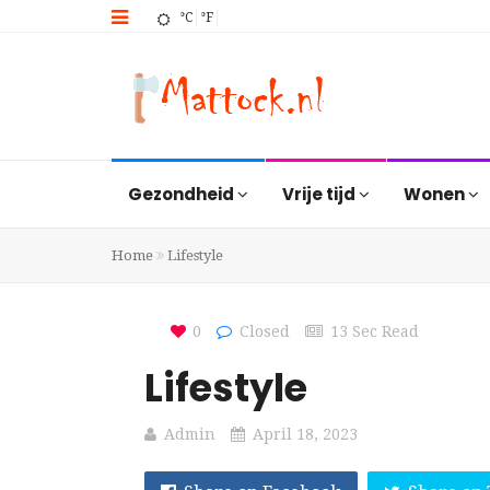
°C
°F
Gezondheid
Vrije tijd
Wonen
Home
Lifestyle
0
Closed
13 Sec Read
Lifestyle
Admin
April 18, 2023